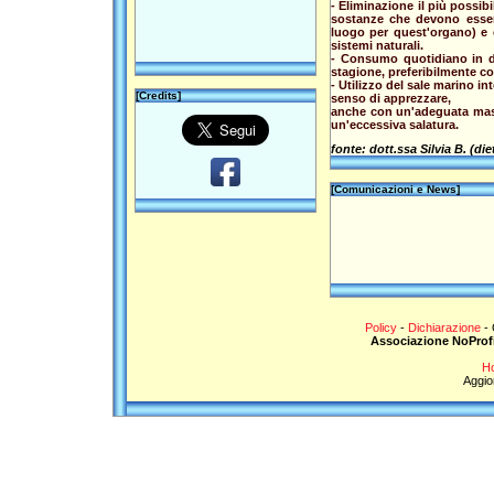
- Eliminazione il più possibi
sostanze che devono esser
luogo per quest'organo) e c
sistemi naturali.
- Consumo quotidiano in di
stagione, preferibilmente c
- Utilizzo del sale marino i
[Credits]
senso di apprezzare,
anche con un'adeguata masti
un'eccessiva salatura.
fonte: dott.ssa Silvia B. (di
[Comunicazioni e News]
Policy
-
Dichiarazione
- 
Associazione NoProf
Ho
Aggio