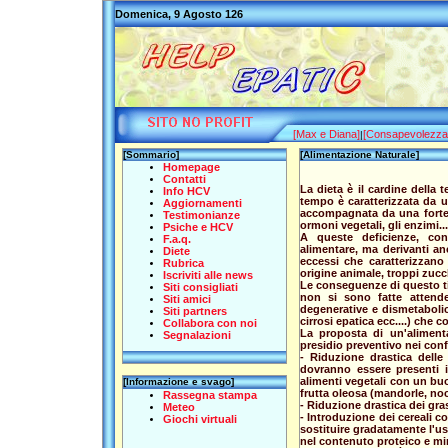
Domenica, 9 Agosto 126
[Max e Diana]
[Consapevolezza
|
[Sommario]
[Alimentazione Naturale]
Homepage
Contatti
La dieta è il cardine della 
Info HCV
tempo è caratterizzata da un
Aggiornamenti
accompagnata da una forte ri
Testimonianze
ormoni vegetali, gli enzimi...
Psiche e HCV
A queste deficienze, con
F.a.q.
alimentare, ma derivanti an
Diete
eccessi che caratterizzano
Rubrica
origine animale, troppi zucch
Iscriviti alle news
Le conseguenze di questo tip
Siti consigliati
non si sono fatte attende
Siti amici
degenerative e dismetabolich
Siti partners
cirrosi epatica ecc....) che 
Collabora con noi
La proposta di un'alimen
Segnalazioni
presidio preventivo nei conf
- Riduzione drastica dell
dovranno essere presenti 
alimenti vegetali con un buon
[Informazione e svago]
frutta oleosa (mandorle, nocc
Rassegna stampa
- Riduzione drastica dei gras
Meteo
- Introduzione dei cereali co
Giochi virtuali
sostituire gradatamente l'uso
nel contenuto proteico e mi