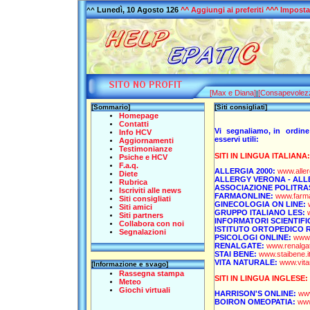
Lunedì, 10 Agosto 126
^^
Aggiungi ai preferiti
^^^
Imposta
^^
[Max e Diana]
[Consapevolez
|
[Sommario]
[Siti consigliati]
Homepage
Contatti
Vi segnaliamo, in ordine a
Info HCV
esservi utili:
Aggiornamenti
Testimonianze
SITI IN LINGUA ITALIANA:
Psiche e HCV
F.a.q.
ALLERGIA 2000:
www.aller
Diete
ALLERGY VERONA - ALLE
Rubrica
ASSOCIAZIONE POLITRAS
Iscriviti alle news
FARMAONLINE:
www.farmao
Siti consigliati
GINECOLOGIA ON LINE:
Siti amici
GRUPPO ITALIANO LES:
Siti partners
INFORMATORI SCIENTIFI
Collabora con noi
ISTITUTO ORTOPEDICO R
Segnalazioni
PSICOLOGI ONLINE:
www.
RENALGATE:
www.renalgat
STAI BENE:
www.staibene.i
VITA NATURALE:
www.vitan
[Informazione e svago]
Rassegna stampa
SITI IN LINGUA INGLESE:
Meteo
Giochi virtuali
HARRISON'S ONLINE:
www
BOIRON OMEOPATIA:
www