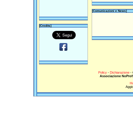
[Comunicazioni e News]
[Credits]
Policy
-
Dichiarazione
- 
Associazione NoProf
Ho
Aggi